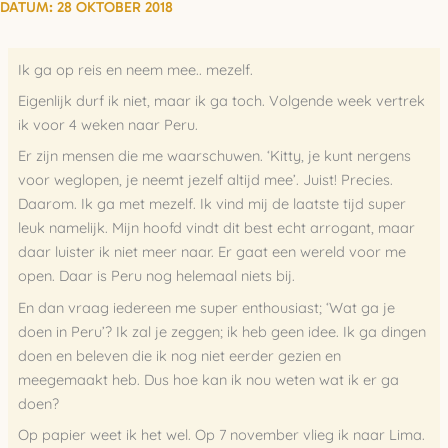
28 OKTOBER 2018
Ik ga op reis en neem mee.. mezelf.
Eigenlijk durf ik niet, maar ik ga toch. Volgende week vertrek
ik voor 4 weken naar Peru.
Er zijn mensen die me waarschuwen. ‘Kitty, je kunt nergens
voor weglopen, je neemt jezelf altijd mee’. Juist! Precies.
Daarom. Ik ga met mezelf. Ik vind mij de laatste tijd super
leuk namelijk. Mijn hoofd vindt dit best echt arrogant, maar
daar luister ik niet meer naar. Er gaat een wereld voor me
open. Daar is Peru nog helemaal niets bij.
En dan vraag iedereen me super enthousiast; ‘Wat ga je
doen in Peru’? Ik zal je zeggen; ik heb geen idee. Ik ga dingen
doen en beleven die ik nog niet eerder gezien en
meegemaakt heb. Dus hoe kan ik nou weten wat ik er ga
doen?
Op papier weet ik het wel. Op 7 november vlieg ik naar Lima.