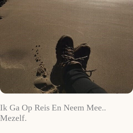
Ik Ga Op Reis En Neem Mee..
Mezelf.