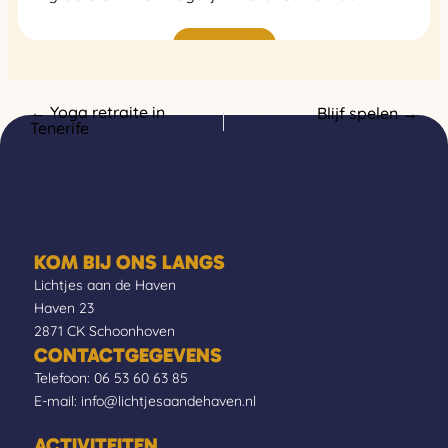
Lees verder
← Yoga retraite in
Blijf spelen →
Tenerife
KOM BIJ ONS LANGS
Lichtjes aan de Haven
Haven 23
2871 CK Schoonhoven
CONTACTGEGEVENS
Telefoon:
06 53 60 63 85
E-mail:
info@lichtjesaandehaven.nl
ACTIVITEITEN