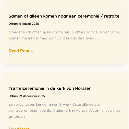
Samen
of
Samen of alleen komen naar een ceremonie / retraite
alleen
komen
6 januari 2026
naar
Moeder en dochter bij een truffelreis | Lichtjes aan de Haven Soms
een
komen mensen samen naar Lichtjes aan de Haven. […]
ceremonie
Read Post »
/
retraite
Truffelceremonie
in
Truffelceremonie in de kerk van Horssen
de
kerk
21 december 2025
van
Een brug tussen kerk en innerlijk werk Onze allereerste
Horssen
truffelceremonie in de Bonifatiuskerk in Horssen.Voor mij voelt het
groots en