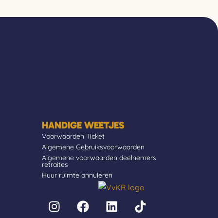
HANDIGE WEETJES
Voorwaarden Ticket
Algemene Gebruiksvoorwaarden
Algemene voorwaarden deelnemers
retraites
Huur ruimte annuleren
I
Y
F
L
T
n
o
a
i
i