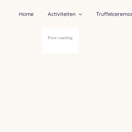
Ga
naar
Home
Activiteiten
Truffelceremo
de
inhoud
Privé coaching