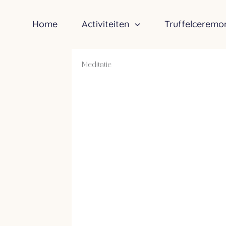
Ga
naar
Home
Activiteiten
Truffelceremo
de
inhoud
Meditatie