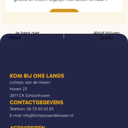
Lees verder
← Je bent niet
Altijd blijven
alleen
spelen →
KOM BIJ ONS LANGS
Lichtjes aan de Haven
Haven 23
2871 CK Schoonhoven
CONTACTGEGEVENS
Telefoon:
06 53 60 63 85
E-mail:
info@lichtjesaandehaven.nl