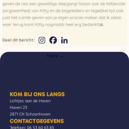
geven de reis een geweldige diepgang! Naast ook de liefdevolle
zorgzaamheid van Kitty en de begeleiders en tegelijkertijd ook
juist het ruimte geven aan je eigen proces maken dat ik zeker
weer terug kom! Kitty nogmaals heel erg bedankt!🙏
Deel dit bericht:
Hans →
KOM BIJ ONS LANGS
Lichtjes aan de Haven
Haven 23
2871 CK Schoonhoven
CONTACTGEGEVENS
Telefoon:
06 53 60 63 85